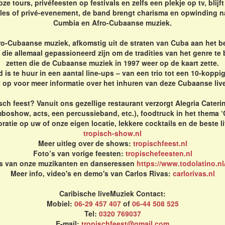
oze tours, privéfeesten op festivals en zelfs een plekje op tv, bli
a-les of privé-evenement, de band brengt charisma en opwinding 
Cumbia en Afro-Cubaanse muziek.
ro-Cubaanse muziek, afkomstig uit de straten van Cuba aan het b
ie allemaal gepassioneerd zijn om de tradities van het genre te 
zetten die de Cubaanse muziek in 1997 weer op de kaart zette.
 is te huur in een aantal line-ups – van een trio tot een 10-koppi
 op voor meer informatie over het inhuren van deze Cubaanse liv
sch feest? Vanuit ons gezellige restaurant verzorgt Alegria Cater
mboshow, acts, een percussieband, etc.), foodtruck in het thema 
atie op uw of onze eigen locatie, lekkere cocktails en de beste l
tropisch-show.nl
Meer uitleg over de shows:
tropischfeest.nl
Foto’s van vorige feesten:
tropischefeesten.nl
's van onze muzikanten en danseressen
https://www.todolatino.nl
Meer info, video's en demo's van Carlos Rivas:
carlorivas.nl
Caribische liveMuziek Contact:
Mobiel:
06-29 457 407
of
06-44 508 525
Tel:
0320 769037
E-mail:
tropischfeest@gmail.com