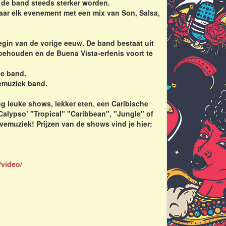
jft de band steeds sterker worden.
naar elk evenement met een mix van Son, Salsa,
egin van de vorige eeuw. De band bestaat uit
behouden en de Buena Vista-erfenis voort te
ge band.
emuziek band.
ing leuke shows, lekker eten, een Caribische
‘Calypso’ "Tropical" "Caribbean", "Jungle" of
ivemuziek! Prijzen van de shows vind je hier:
/video/