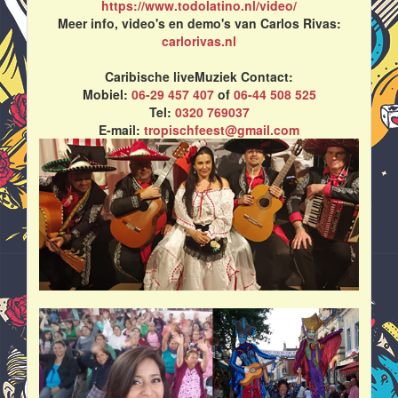
https://www.todolatino.nl/video/
Meer info, video's en demo's van Carlos Rivas:
carlorivas.nl
Caribische liveMuziek Contact:
Mobiel:
06-29 457 407
of
06-44 508 525
Tel:
0320 769037
E-mail:
tropischfeest@gmail.com