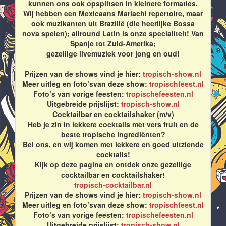
kunnen ons ook opsplitsen in kleinere formaties.
Wij hebben een Mexicaans Mariachi repertoire, maar
ook muzikanten uit Brazilië (die heerlijke Bossa
nova spelen); allround Latin is onze specialiteit! Van
Spanje tot Zuid-Amerika;
gezellige livemuziek voor jong en oud!
Prijzen van de shows vind je hier:
tropisch-show.nl
Meer uitleg en foto’svan deze show:
tropischfeest.nl
Foto’s van vorige feesten:
tropischefeesten.nl
Uitgebreide prijslijst:
tropisch-show.nl
Cocktailbar en cocktailshaker (m/v)
Heb je zin in lekkere cocktails met vers fruit en de
beste tropische ingrediënten?
Bel ons, en wij komen met lekkere en goed uitziende
cocktails!
Kijk op deze pagina en ontdek onze gezellige
cocktailbar en cocktailshaker!
tropisch-cocktailbar.nl
Prijzen van de shows vind je hier:
tropisch-show.nl
Meer uitleg en foto’svan deze show:
tropischfeest.nl
Foto’s van vorige feesten:
tropischefeesten.nl
Uitgebreide prijslijst:
tropisch-show.nl