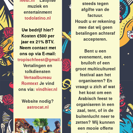
feest.nl
Latijnse
steeds tegen
muziek en
afgifte van de
entertainment
factuur.
todolatino.nl
Houdt u er rekening
mee dat wij geen
Uw bedrijf hier?
betalingen achteraf
Kosten €500 per
accepteren.
jaar ex 21% BTV.
Neem contact met
Bent u een
ons op via E-mail:
evenement, een
tropischfeest@gmail.com
bruiloft of een
Vertalingen en
groot multicultureel
tolkdiensten
festival aan het
Vertaalbureau
organiseren? En
Romtext
Je vind
vraagt u zich af wat
ons via:
vindhier.nl
het kost om een
Arabisch feest te
Website nodig?
organiseren in een
astrocat.nl
zaal, tent, of in de
buitenlucht neer te
zetten? Wij kunnen
een mooie offerte