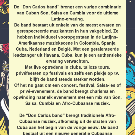
De “Don Carlos band” brengt een vurige combinatie
van Cuban Son, Salsa en Cumbia voor de ultieme
Latino-ervaring.
De band bestaat uit enkele van de meest ervaren en
gerespecteerde muzikanten in hun vakgebied. Ze
hebben individueel vooropgestaan in de Latijns-
Amerikaanse muziekscene in Colombia, Spanje,
Cuba, Nederland en België. Met een getalenteerde
leadzanger uit Havana, Cuba, kun je een authentieke
ervaring verwachten.
Met live optredens in clubs, talloze tours,
privéfeesten op festivals en zelfs een plekje op tv,
blijft de band steeds sterker worden.
Of het nu gaat om een concert, festival, Salsa-les of
privé-evenement, de band brengt charisma en
opwinding naar elk evenement met een mix van Son,
Salsa, Cumbia en Afro-Cubaanse muziek.
De “Don Carlos band” brengt traditionele Afro-
Cubaanse muziek, afkomstig uit de straten van
Cuba aan het begin van de vorige eeuw. De band
bestaat uit een nieuwe generatie Cubaanse