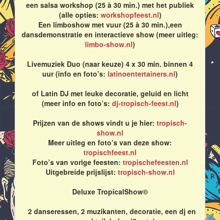
een salsa workshop (25 à 30 min.) met het publiek
(alle opties:
workshopfeest.nl
)
Een limboshow met vuur (25 à 30 min.),een
dansdemonstratie en interactieve show (meer uitleg:
limbo-show.nl
)
Livemuziek Duo (naar keuze) 4 x 30 min. binnen 4
uur (info en foto’s:
latinoentertainers.nl
)
of Latin DJ met leuke decoratie, geluid en licht
(meer info en foto’s:
dj-tropisch-feest.nl
)
Prijzen van de shows vindt u je hier:
tropisch-
show.nl
Meer uitleg en foto’s van deze show:
tropischfeest.nl
Foto’s van vorige feesten:
tropischefeesten.nl
Uitgebreide prijslijst:
tropisch-show.nl
Deluxe TropicalShow©
2 danseressen, 2 muzikanten, decoratie, een dj en