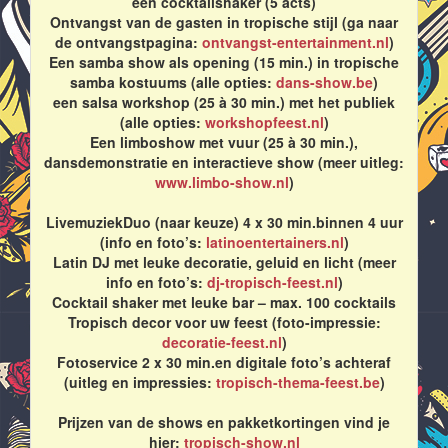
een cocktailshaker (5 acts)
Ontvangst van de gasten in tropische stijl (ga naar
de ontvangstpagina:
ontvangst-entertainment.nl
)
Een samba show als opening (15 min.) in tropische
samba kostuums (alle opties:
dans-show.be
)
een salsa workshop (25 à 30 min.) met het publiek
(alle opties:
workshopfeest.nl
)
Een limboshow met vuur (25 à 30 min.),
dansdemonstratie en interactieve show (meer uitleg:
www.limbo-show.nl
)
LivemuziekDuo (naar keuze) 4 x 30 min.binnen 4 uur
(info en foto’s:
latinoentertainers.nl
)
Latin DJ met leuke decoratie, geluid en licht (meer
info en foto’s:
dj-tropisch-feest.nl
)
Cocktail shaker met leuke bar – max. 100 cocktails
Tropisch decor voor uw feest (foto-impressie:
decoratie-feest.nl
)
Fotoservice 2 x 30 min.en digitale foto’s achteraf
(uitleg en impressies:
tropisch-thema-feest.be
)
Prijzen van de shows en pakketkortingen vind je
hier:
tropisch-show.nl