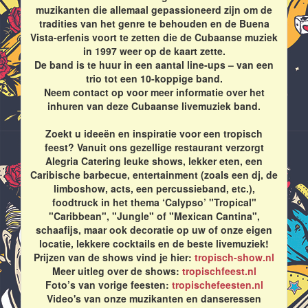
muzikanten die allemaal gepassioneerd zijn om de
tradities van het genre te behouden en de Buena
Vista-erfenis voort te zetten die de Cubaanse muziek
in 1997 weer op de kaart zette.
De band is te huur in een aantal line-ups – van een
trio tot een 10-koppige band.
Neem contact op voor meer informatie over het
inhuren van deze Cubaanse livemuziek band.
Zoekt u ideeën en inspiratie voor een tropisch
feest? Vanuit ons gezellige restaurant verzorgt
Alegria Catering leuke shows, lekker eten, een
Caribische barbecue, entertainment (zoals een dj, de
limboshow, acts, een percussieband, etc.),
foodtruck in het thema ‘Calypso’ "Tropical"
"Caribbean", "Jungle" of "Mexican Cantina",
schaafijs, maar ook decoratie op uw of onze eigen
locatie, lekkere cocktails en de beste livemuziek!
Prijzen van de shows vind je hier:
tropisch-show.nl
Meer uitleg over de shows:
tropischfeest.nl
Foto’s van vorige feesten:
tropischefeesten.nl
Video's van onze muzikanten en danseressen