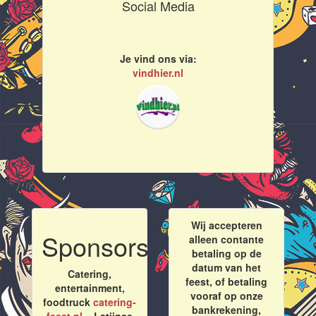
Social Media
Je vind ons via:
vindhier.nl
Wij accepteren
Sponsors
alleen contante
betaling op de
datum van het
Catering,
feest, of betaling
entertainment,
vooraf op onze
foodtruck
catering-
bankrekening,