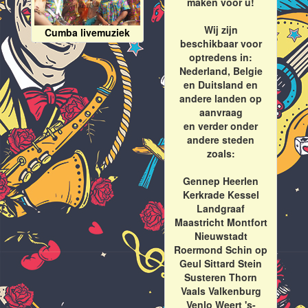
maken voor u!
Wij zijn
Cumba livemuziek
beschikbaar voor
optredens in:
Nederland, Belgie
en Duitsland en
andere landen op
aanvraag
en verder onder
andere steden
zoals:
Gennep Heerlen
Kerkrade Kessel
Landgraaf
Maastricht Montfort
Nieuwstadt
Roermond Schin op
Geul Sittard Stein
Susteren Thorn
Vaals Valkenburg
Venlo Weert 's-