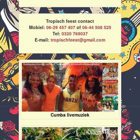
Tropisch feest contact
Mobiel:
06-29 457 407
of
06-44 508 525
Tel:
0320 769037
E-mail:
tropischfeest@gmail.com
Cumba livemuziek