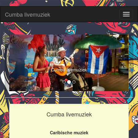
Cumba livemuziek
Toggl
naviga
Cumba livemuziek
Cumba livemuziek
Caribische muziek