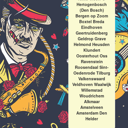
Hertogenbosch
(Den Bosch)
Bergen op Zoom
Boxtel Breda
Eindhoven
Geertruidenberg
Geldrop Grave
Helmond Heusden
Klundert
Oosterhout Oss
Ravenstein
Roosendaal Sint-
Oedenrode Tilburg
Valkenswaard
Veldhoven Waalwijk
Willemstad
Woudrichem
Alkmaar
Amstelveen
Amsterdam Den
Helder